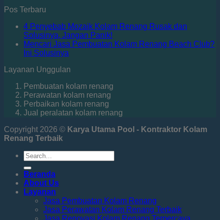
Pos Terbaru
4 Penyebab Mozaik Kolam Renang Rusak dan
Solusinya, Jangan Panik!
Mencari Jasa Pembuatan Kolam Renang Beach Club?
Ini Solusinya
Layanan Unggulan
Pembuatan kolam renang
Perawatan kolam renang
Perbaikan kolam renang
Jual peralatan kolam renang
Copyright 2026 ©
Karya Utama Pool - Kontraktor Kolam
Renang Terbaik
Beranda
About Us
Layanan
Jasa Pembuatan Kolam Renang
Jasa Perawatan Kolam Renang Terbaik
Jasa Renovasi Kolam Renang Terpercaya