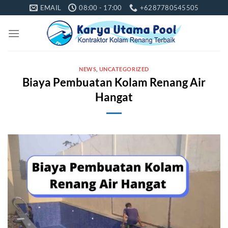
Skip
EMAIL
08:00 - 17:00
+6287780545505
to
content
NEWS
,
UNCATEGORIZED
Biaya Pembuatan Kolam Renang Air
Hangat