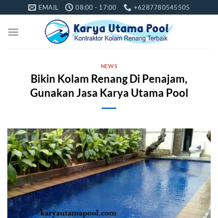
Skip
EMAIL
08:00 - 17:00
+6287780545505
to
content
NEWS
Bikin Kolam Renang Di Penajam,
Gunakan Jasa Karya Utama Pool