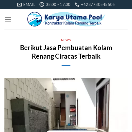
Skip
EMAIL
08:00 - 17:00
+6287780545505
to
content
NEWS
Berikut Jasa Pembuatan Kolam
Renang Ciracas Terbaik