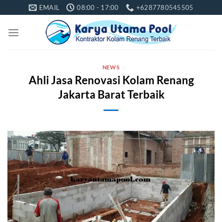
Skip
EMAIL
08:00 - 17:00
+6287780545505
to
content
NEWS
Ahli Jasa Renovasi Kolam Renang
Jakarta Barat Terbaik