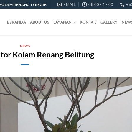
EMAIL
08:00 - 17:00
+6
KOLAM RENANG TERBAIK
BERANDA
ABOUT US
LAYANAN
KONTAK
GALLERY
NEW
NEWS
ktor Kolam Renang Belitung