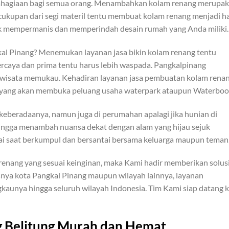
hagiaan bagi semua orang. Menambahkan kolam renang merupa
cukupan dari segi materil tentu membuat kolam renang menjadi ha
uk mempermanis dan memperindah desain rumah yang Anda miliki.
gkal Pinang? Menemukan layanan jasa bikin kolam renang tentu
caya dan prima tentu harus lebih waspada. Pangkalpinang
wisata memukau. Kehadiran layanan jasa pembuatan kolam rena
 yang akan membuka peluang usaha waterpark ataupun Waterbo
keberadaanya, namun juga di perumahan apalagi jika hunian di
ingga menambah nuansa dekat dengan alam yang hijau sejuk
 saat berkumpul dan bersantai bersama keluarga maupun teman
ang yang sesuai keinginan, maka Kami hadir memberikan solus
nya kota Pangkal Pinang maupun wilayah lainnya, layanan
aunya hingga seluruh wilayah Indonesia. Tim Kami siap datang 
 Belitung Murah dan Hemat