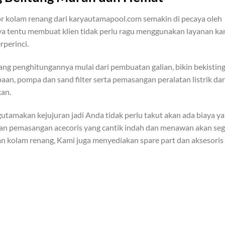
or kolam renang dari karyautamapool.com semakin di pecaya oleh
ya tentu membuat klien tidak perlu ragu menggunakan layanan ka
rperinci.
g penghitungannya mulai dari pembuatan galian, bikin bekisting
paan, pompa dan sand filter serta pemasangan peralatan listrik da
kan.
gutamakan kejujuran jadi Anda tidak perlu takut akan ada biaya y
ngan pemasangan acecoris yang cantik indah dan menawan akan se
an kolam renang, Kami juga menyediakan spare part dan aksesoris