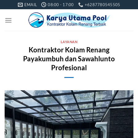
Skip
EMAIL
08:00 - 17:00
+6287780545505
to
content
LAYANAN
Kontraktor Kolam Renang
Payakumbuh dan Sawahlunto
Profesional