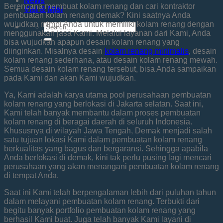
News
Berencana membuat kolam renang dan cari kontraktor
Visi & Misi
pembuatan kolam renang demak? Kini saatnya Anda
wujudkan mimpi Anda untuk memiliki kolam renang dengan
menggunakan jasa Kami. Melalui layanan dari Kami, Anda
bisa wujudkan apapun desain kolam renang yang
diinginkan. Misalnya desain
kolam renang minimalis
, desain
kolam renang sederhana, atau desain kolam renang mewah.
Semua desain kolam renang tersebut, bisa Anda sampaikan
pada Kami dan akan Kami wujudkan.
Ya, Kami adalah karya utama pool perusahaan pembuatan
kolam renang yang berlokasi di Jakarta selatan. Saat ini,
Kami telah banyak membantu dalam proses pembuatan
kolam renang di beragai daerah di seluruh Indonesia.
Khususnya di wilayah Jawa Tengah, Demak menjadi salah
satu tujuan lokasi Kami dalam pembuatan kolam renang
berkualitas yang bagus dan bergaransi. Sehingga apabila
Anda berlokasi di demak, kini tak perlu pusing lagi mencari
perusahaan yang akan menangani pembuatan kolam renang
di tempat Anda.
Saat ini Kami telah berpengalaman lebih dari puluhan tahun
dalam melayani pembuatan kolam renang. Terbukti dari
begitu banyak portfolio pembuatan kolam renang yang
berhasil Kami buat. Juga telah banyak Kami layani di