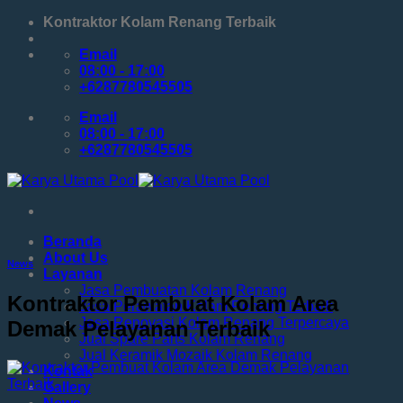
Skip
Kontraktor Kolam Renang Terbaik
to
content
Email
08:00 - 17:00
+6287780545505
Email
08:00 - 17:00
+6287780545505
Beranda
About Us
News
Layanan
Jasa Pembuatan Kolam Renang
Kontraktor Pembuat Kolam Area
Jasa Perawatan Kolam Renang Terbaik
Jasa Renovasi Kolam Renang Terpercaya
Demak Pelayanan Terbaik
Jual Spare Parts Kolam Renang
Jual Keramik Mozaik Kolam Renang
Kontak
Gallery