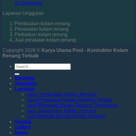
Ini Solusinya
Layanan Unggulan
Pembuatan kolam renang
Perawatan kolam renang
Perbaikan kolam renang
Jual peralatan kolam renang
Copyright 2026 ©
Karya Utama Pool - Kontraktor Kolam
Renang Terbaik
Beranda
About Us
Layanan
Jasa Pembuatan Kolam Renang
Jasa Perawatan Kolam Renang Terbaik
Jasa Renovasi Kolam Renang Terpercaya
Jual Spare Parts Kolam Renang
Jual Keramik Mozaik Kolam Renang
Kontak
Gallery
News