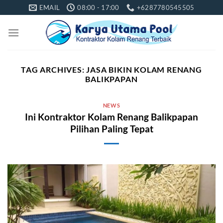
Skip
EMAIL
08:00 - 17:00
+6287780545505
to
content
TAG ARCHIVES:
JASA BIKIN KOLAM RENANG
BALIKPAPAN
NEWS
Ini Kontraktor Kolam Renang Balikpapan
Pilihan Paling Tepat