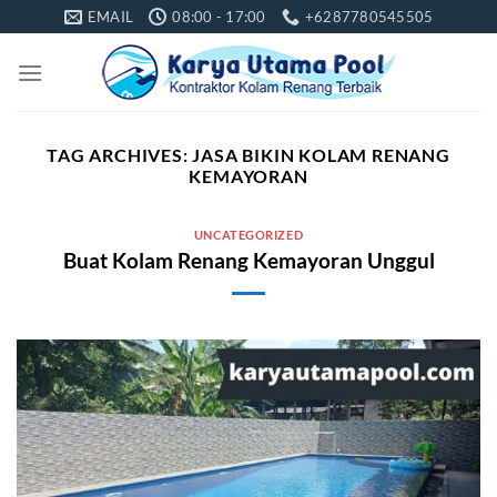
Skip
EMAIL
08:00 - 17:00
+6287780545505
to
content
TAG ARCHIVES:
JASA BIKIN KOLAM RENANG
KEMAYORAN
UNCATEGORIZED
Buat Kolam Renang Kemayoran Unggul