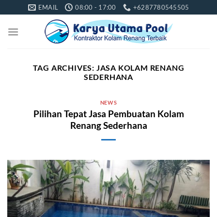
Skip
EMAIL
08:00 - 17:00
+6287780545505
to
content
TAG ARCHIVES:
JASA KOLAM RENANG
SEDERHANA
NEWS
Pilihan Tepat Jasa Pembuatan Kolam
Renang Sederhana