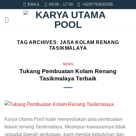
Skip
EMAIL
08:00 - 17:00
+6287780545505
to
content
TAG ARCHIVES:
JASA KOLAM RENANG
TASIKMALAYA
NEWS
Tukang Pembuatan Kolam Renang
Tasikmalaya Terbaik
Karya Utama Pool hadir menyediakan jasa pembuatan
kolam renang Tasikmalaya. Meskipun kawasannya tidak
sepadat daerah perkotaan, kami menilai kebutuhan dan