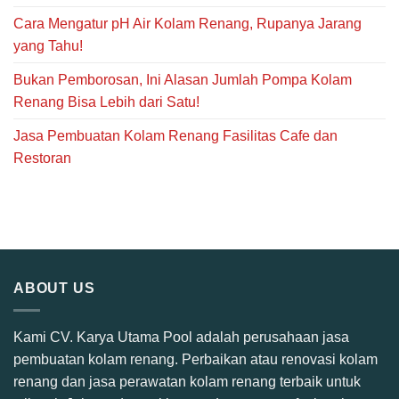
Cara Mengatur pH Air Kolam Renang, Rupanya Jarang
yang Tahu!
Bukan Pemborosan, Ini Alasan Jumlah Pompa Kolam
Renang Bisa Lebih dari Satu!
Jasa Pembuatan Kolam Renang Fasilitas Cafe dan
Restoran
ABOUT US
Kami CV. Karya Utama Pool adalah perusahaan jasa
pembuatan kolam renang. Perbaikan atau renovasi kolam
renang dan jasa perawatan kolam renang terbaik untuk