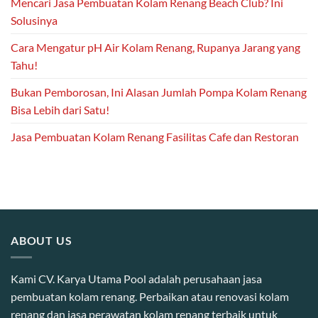
Mencari Jasa Pembuatan Kolam Renang Beach Club? Ini
Solusinya
Cara Mengatur pH Air Kolam Renang, Rupanya Jarang yang
Tahu!
Bukan Pemborosan, Ini Alasan Jumlah Pompa Kolam Renang
Bisa Lebih dari Satu!
Jasa Pembuatan Kolam Renang Fasilitas Cafe dan Restoran
ABOUT US
Kami CV. Karya Utama Pool adalah perusahaan jasa
pembuatan kolam renang. Perbaikan atau renovasi kolam
renang dan jasa perawatan kolam renang terbaik untuk