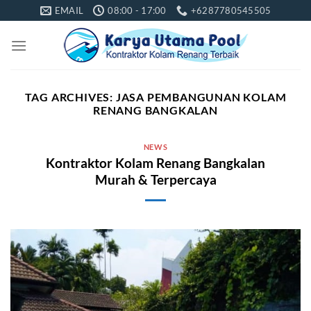
Skip
EMAIL
08:00 - 17:00
+6287780545505
to
content
TAG ARCHIVES:
JASA PEMBANGUNAN KOLAM
RENANG BANGKALAN
NEWS
Kontraktor Kolam Renang Bangkalan
Murah & Terpercaya