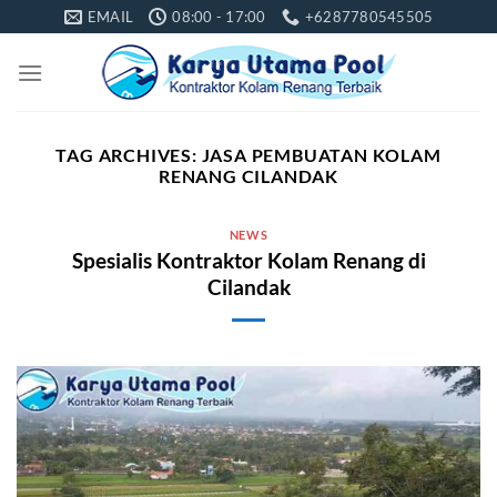
Skip
EMAIL
08:00 - 17:00
+6287780545505
to
content
TAG ARCHIVES:
JASA PEMBUATAN KOLAM
RENANG CILANDAK
NEWS
Spesialis Kontraktor Kolam Renang di
Cilandak