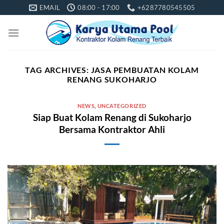
Skip
EMAIL
08:00 - 17:00
+6287780545505
to
content
TAG ARCHIVES:
JASA PEMBUATAN KOLAM
RENANG SUKOHARJO
NEWS
,
UNCATEGORIZED
Siap Buat Kolam Renang di Sukoharjo
Bersama Kontraktor Ahli