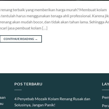
m renang terbaik yang memberikan harga murah? Membuat kolam
entulah harus menggunakan tenaga ahli professional. Karena jik
m renang akan mudah bocor, dan tidak akan tahan lama. Sehingga A
cari jasa pembuat kolam […]
CONTINUE READING
→
POS TERBARU
LA
haan
Pem
4 Penyebab Mozaik Kolam Renang Rusak dan
au
Solusinya, Jangan Panik!
Per