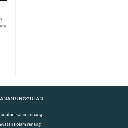
a
nda
YANAN UNGGULAN
buatan kolam renang
awatan kolam renang