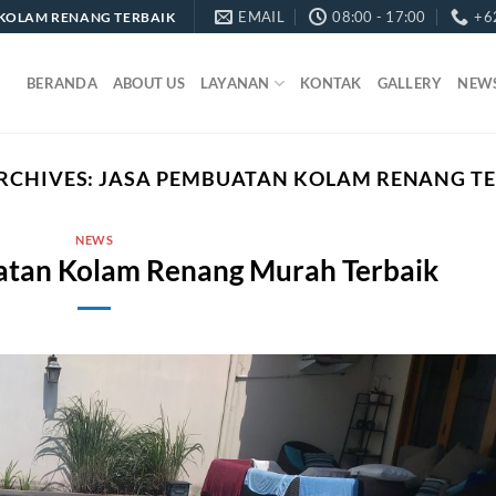
EMAIL
08:00 - 17:00
+6
KOLAM RENANG TERBAIK
BERANDA
ABOUT US
LAYANAN
KONTAK
GALLERY
NEW
RCHIVES:
JASA PEMBUATAN KOLAM RENANG T
NEWS
tan Kolam Renang Murah Terbaik