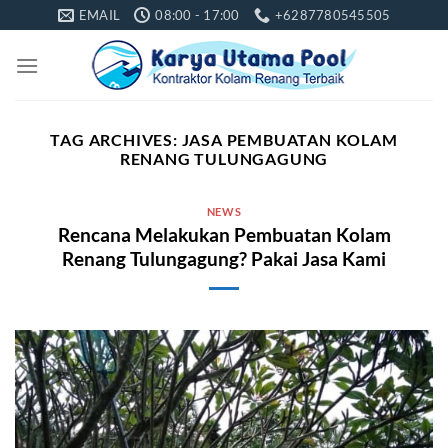
Skip
EMAIL
08:00 - 17:00
+6287780545505
to
content
TAG ARCHIVES:
JASA PEMBUATAN KOLAM
RENANG TULUNGAGUNG
NEWS
Rencana Melakukan Pembuatan Kolam
Renang Tulungagung? Pakai Jasa Kami