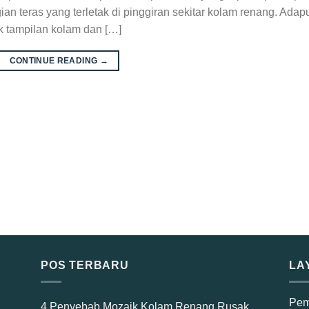
n teras yang terletak di pinggiran sekitar kolam renang. Adap
k tampilan kolam dan […]
CONTINUE READING
→
POS TERBARU
LA
Pem
4 Penyebab Mozaik Kolam Renang Rusak