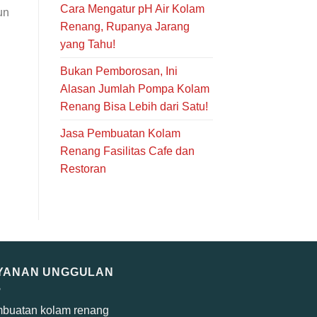
Cara Mengatur pH Air Kolam
un
Renang, Rupanya Jarang
yang Tahu!
Bukan Pemborosan, Ini
Alasan Jumlah Pompa Kolam
Renang Bisa Lebih dari Satu!
Jasa Pembuatan Kolam
Renang Fasilitas Cafe dan
Restoran
YANAN UNGGULAN
buatan kolam renang