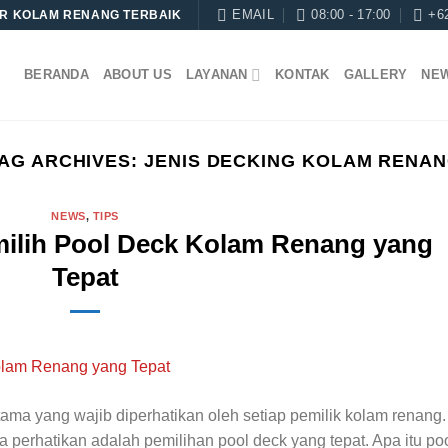
EMAIL
08:00 - 17:00
+6
R KOLAM RENANG TERBAIK
BERANDA
ABOUT US
LAYANAN
KONTAK
GALLERY
NE
AG ARCHIVES:
JENIS DECKING KOLAM RENA
NEWS
,
TIPS
ilih Pool Deck Kolam Renang yang
Tepat
a yang wajib diperhatikan oleh setiap pemilik kolam renang.
 perhatikan adalah pemilihan pool deck yang tepat. Apa itu po