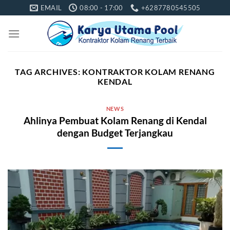
Skip
EMAIL
08:00 - 17:00
+6287780545505
to
content
TAG ARCHIVES:
KONTRAKTOR KOLAM RENANG
KENDAL
NEWS
Ahlinya Pembuat Kolam Renang di Kendal
dengan Budget Terjangkau