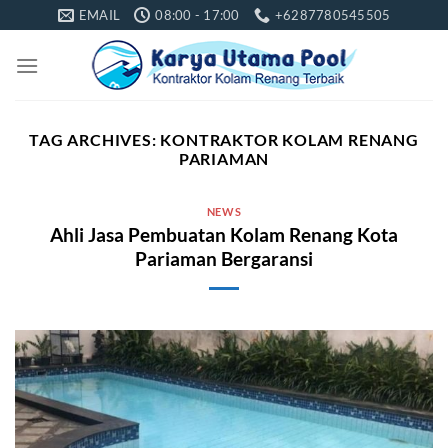
Skip
EMAIL
08:00 - 17:00
+6287780545505
to
content
TAG ARCHIVES:
KONTRAKTOR KOLAM RENANG
PARIAMAN
NEWS
Ahli Jasa Pembuatan Kolam Renang Kota
Pariaman Bergaransi