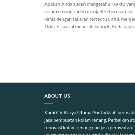
Apakah Anda sudah mengetahui waktu yang
kolam renang sudah menjadi keharusan, sal
kimia dengan takaran tertentu untuk menje
Tidak bisa asal menaruh kaporit, Anda juga 
ABOUT US
Kami CV. Karya Utama Pool adalah perusa
jasa pembuatan kolam renang. Perbaikan at
renovasi kolam renang dan jasa perawatan
kolam renang terbaik untuk wilayah Jakarta