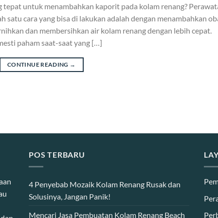
 tepat untuk menambahkan kaporit pada kolam renang? Perawat
ah satu cara yang bisa di lakukan adalah dengan menambahkan ob
rnihkan dan membersihkan air kolam renang dengan lebih cepat.
mesti paham saat-saat yang […]
CONTINUE READING
→
POS TERBARU
LA
haan
Pem
4 Penyebab Mozaik Kolam Renang Rusak dan
au
Solusinya, Jangan Panik!
Per
Mencari Jasa Pembuatan Kolam Renang Beach
Per
 dan