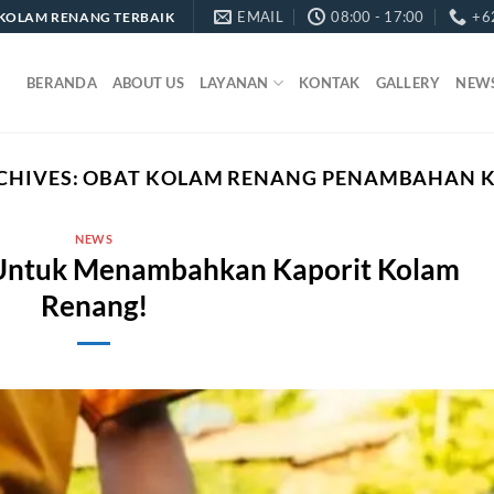
EMAIL
08:00 - 17:00
+6
KOLAM RENANG TERBAIK
BERANDA
ABOUT US
LAYANAN
KONTAK
GALLERY
NEW
CHIVES:
OBAT KOLAM RENANG PENAMBAHAN K
NEWS
 Untuk Menambahkan Kaporit Kolam
Renang!