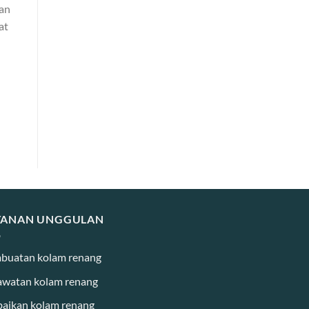
an
at
YANAN UNGGULAN
buatan kolam renang
awatan kolam renang
baikan kolam renang