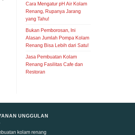
Cara Mengatur pH Air Kolam
Renang, Rupanya Jarang
yang Tahu!
Bukan Pemborosan, Ini
Alasan Jumlah Pompa Kolam
Renang Bisa Lebih dari Satu!
Jasa Pembuatan Kolam
Renang Fasilitas Cafe dan
Restoran
YANAN UNGGULAN
buatan kolam renang