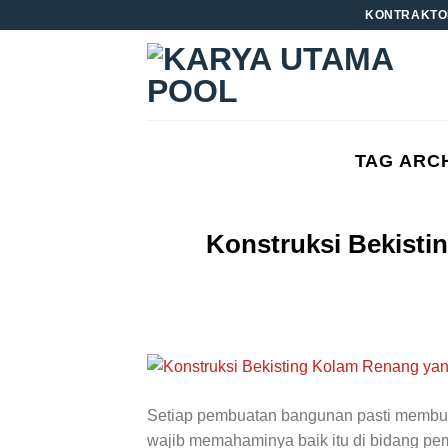
Skip
KONTRAKTO
to
content
TAG ARC
Konstruksi Bekist
Setiap pembuatan bangunan pasti membutuh
wajib memahaminya baik itu di bidang pe