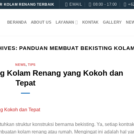
EMAIL
08:00 - 17:00
+6
R KOLAM RENANG TERBAIK
BERANDA
ABOUT US
LAYANAN
KONTAK
GALLERY
NE
HIVES:
PANDUAN MEMBUAT BEKISTING KOLA
NEWS
,
TIPS
ing Kolam Renang yang Kokoh dan
Tepat
kan struktur konstruksi bernama bekisting. Ya, setiap kontrak
mbuatan kolam renang atau rumah. Mengingat ini adalah hal ya