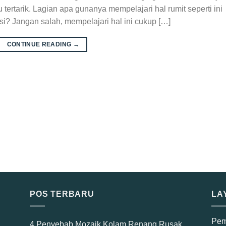
 tertarik. Lagian apa gunanya mempelajari hal rumit seperti ini
si? Jangan salah, mempelajari hal ini cukup […]
CONTINUE READING
→
POS TERBARU
LA
Pem
4 Penyebab Mozaik Kolam Renang Rusak