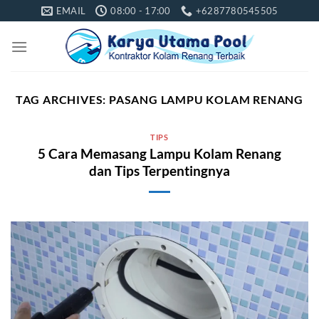
Skip
EMAIL
08:00 - 17:00
+6287780545505
to
content
TAG ARCHIVES:
PASANG LAMPU KOLAM RENANG
TIPS
5 Cara Memasang Lampu Kolam Renang
dan Tips Terpentingnya