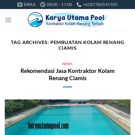
Skip
EMAIL
08:00 - 17:00
+6287780545505
to
content
TAG ARCHIVES:
PEMBUATAN KOLAM RENANG
CIAMIS
NEWS
Rekomendasi Jasa Kontraktor Kolam
Renang Ciamis