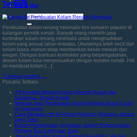
News
Terbaik
Visi & Misi
Pembuatan kolam renang minimalis kini semakin populer di
kalangan pemilik rumah. Banyak orang memilih jasa
kontraktor kolam renang minimalis untuk menghadirkan
kolam yang sesuai lahan terbatas. Ukurannya lebih kecil dari
kolam biasa, namun tetap memberikan kesan mewah dan
elegan. Dengan bantuan kontraktor yang berpengalaman,
desain kolam bisa menyesuaikan dengan kondisi rumah. Hal
ini membuat kolam […]
Continue reading
→
Pos-pos Terbaru
4 Penyebab Mozaik Kolam Renang Rusak dan
Solusinya, Jangan Panik!
Mencari Jasa Pembuatan Kolam Renang Beach Club?
Ini Solusinya
Cara Mengatur pH Air Kolam Renang, Rupanya Jarang
yang Tahu!
Bukan Pemborosan, Ini Alasan Jumlah Pompa Kolam
Renang Bisa Lebih dari Satu!
Jasa Pembuatan Kolam Renang Fasilitas Cafe dan