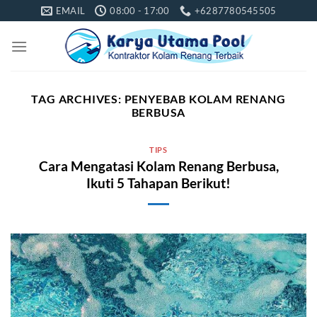
Skip
EMAIL
08:00 - 17:00
+6287780545505
to
content
TAG ARCHIVES:
PENYEBAB KOLAM RENANG
BERBUSA
TIPS
Cara Mengatasi Kolam Renang Berbusa,
Ikuti 5 Tahapan Berikut!