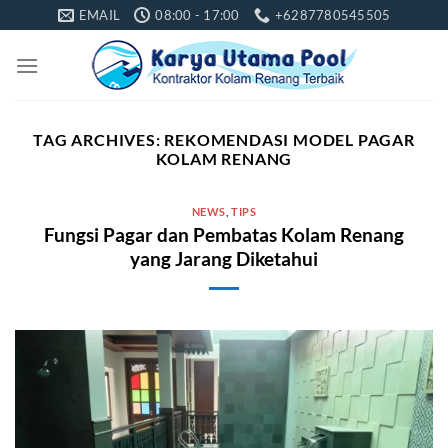
Skip
EMAIL
08:00 - 17:00
+6287780545505
to
content
TAG ARCHIVES:
REKOMENDASI MODEL PAGAR
KOLAM RENANG
NEWS
,
TIPS
Fungsi Pagar dan Pembatas Kolam Renang
yang Jarang Diketahui