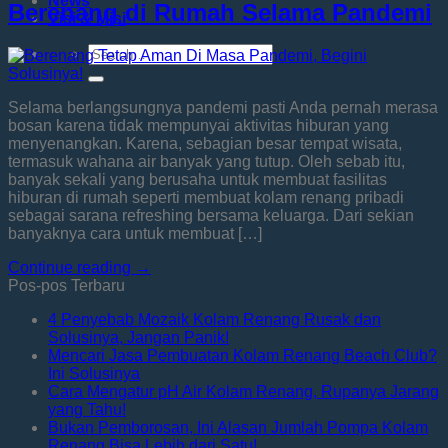
News
Berenang di Rumah Selama Pandemi
Visi & Misi
Selama berlangsungnya pandemi pasti Anda pernah merasa
bosan karena tidak mempunyai aktivitas hiburan yang
menyenangkan. Karena, sebagian besar tempat wisata,
termasuk wahana air banyak yang tutup. Oleh sebab itu,
banyak sekali yang berusaha untuk membuat fasilitas
hiburan di rumah seperti membuat kolam renang pribadi
sebagai sarana refreshing bersama keluarga. Dari sekian
banyaknya cara untuk membuat […]
Continue reading
→
Pos-pos Terbaru
4 Penyebab Mozaik Kolam Renang Rusak dan
Solusinya, Jangan Panik!
Mencari Jasa Pembuatan Kolam Renang Beach Club?
Ini Solusinya
Cara Mengatur pH Air Kolam Renang, Rupanya Jarang
yang Tahu!
Bukan Pemborosan, Ini Alasan Jumlah Pompa Kolam
Renang Bisa Lebih dari Satu!