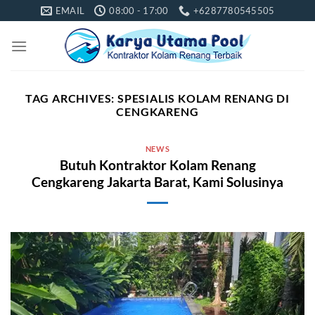
Skip
EMAIL
08:00 - 17:00
+6287780545505
to
content
TAG ARCHIVES:
SPESIALIS KOLAM RENANG DI
CENGKARENG
NEWS
Butuh Kontraktor Kolam Renang
Cengkareng Jakarta Barat, Kami Solusinya