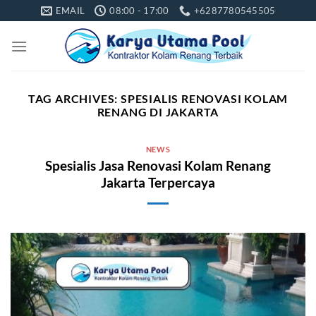
Skip
EMAIL
08:00 - 17:00
+6287780545505
to
content
TAG ARCHIVES:
SPESIALIS RENOVASI KOLAM
RENANG DI JAKARTA
NEWS
Spesialis Jasa Renovasi Kolam Renang
Jakarta Terpercaya