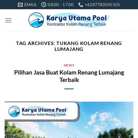
Skip
EMAIL
08:00 - 17:00
+6287780545505
to
content
TAG ARCHIVES:
TUKANG KOLAM RENANG
LUMAJANG
NEWS
Pilihan Jasa Buat Kolam Renang Lumajang
Terbaik