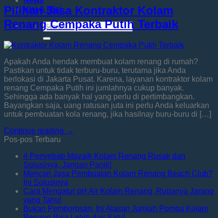
News
Pilihan Jasa Kontraktor Kolam
Visi & Misi
Renang Cempaka Putih Terbaik
Apakah Anda hendak membuat kolam renang di rumah?
Pastikan untuk tidak terburu-buru, terutama jika Anda
berlokasi di Jakarta Pusat. Karena, layanan kontraktor kolam
renang Cempaka Putih ini jumlahnya cukup banyak.
Sehingga ada banyak hal yang perlu di pertimbangkan.
Bayangkan saja, uang ratusan juta ini perlu Anda keluarkan
untuk pembuatan kola renang, jika hasilnay buru-buru di […]
Continue reading
→
Pos-pos Terbaru
4 Penyebab Mozaik Kolam Renang Rusak dan
Solusinya, Jangan Panik!
Mencari Jasa Pembuatan Kolam Renang Beach Club?
Ini Solusinya
Cara Mengatur pH Air Kolam Renang, Rupanya Jarang
yang Tahu!
Bukan Pemborosan, Ini Alasan Jumlah Pompa Kolam
Renang Bisa Lebih dari Satu!