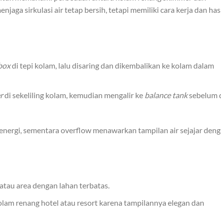
ga sirkulasi air tetap bersih, tetapi memiliki cara kerja dan has
box
di tepi kolam, lalu disaring dan dikembalikan ke kolam dalam
r
di sekeliling kolam, kemudian mengalir ke
balance tank
sebelum 
energi, sementara overflow menawarkan tampilan air sejajar den
atau area dengan lahan terbatas.
am renang hotel atau resort karena tampilannya elegan dan