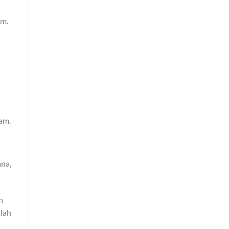
am.
lam.
na,
n
alah