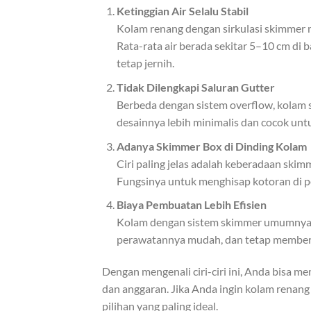
Ketinggian Air Selalu Stabil
Kolam renang dengan sirkulasi skimmer me
Rata-rata air berada sekitar 5–10 cm di 
tetap jernih.
Tidak Dilengkapi Saluran Gutter
Berbeda dengan sistem overflow, kolam sk
desainnya lebih minimalis dan cocok unt
Adanya Skimmer Box di Dinding Kolam
Ciri paling jelas adalah keberadaan skim
Fungsinya untuk menghisap kotoran di pe
Biaya Pembuatan Lebih Efisien
Kolam dengan sistem skimmer umumnya le
perawatannya mudah, dan tetap memberi
Dengan mengenali ciri-ciri ini, Anda bisa 
dan anggaran. Jika Anda ingin kolam renang
pilihan yang paling ideal.