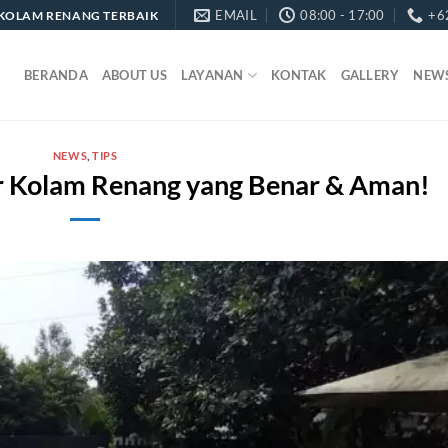
EMAIL
08:00 - 17:00
+6
KOLAM RENANG TERBAIK
BERANDA
ABOUT US
LAYANAN
KONTAK
GALLERY
NEW
NEWS
,
TIPS
 Kolam Renang yang Benar & Aman!