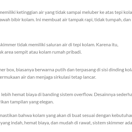
miliki ketinggian air yang tidak sampai meluber ke atas tepi kol
bawah bibir kolam. Ini membuat air tampak rapi, tidak tumpah, dan
immer tidak memiliki saluran air di tepi kolam. Karena itu,
uk area sempit atau kolam rumah pribadi.
mer box, biasanya berwarna putih dan terpasang di sisi dinding ko
rmukaan air dan menjaga sirkulasi tetap lancar.
bih hemat biaya di banding sistem overflow. Desainnya sederha
kan tampilan yang elegan.
memastikan bahwa kolam yang akan di buat sesuai dengan kebutuha
 yang indah, hemat biaya, dan mudah di rawat, sistem skimmer ad