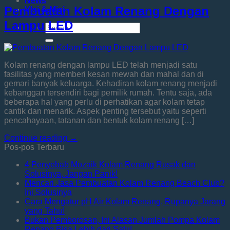
News
Pembuatan Kolam Renang Dengan
Visi & Misi
Lampu LED
Kolam renang dengan lampu LED telah menjadi satu
fasilitas yang memberi kesan mewah dan mahal dan di
gemari banyak keluarga. Kehadiran kolam renang menjadi
kebanggan tersendiri bagi pemilik rumah. Tentu saja, ada
beberapa hal yang perlu di perhatikan agar kolam tetap
cantik dan menarik. Aspek penting tersebut yaitu seperti
pencahayaan, tatanan dan bentuk kolam renang […]
Continue reading
→
Pos-pos Terbaru
4 Penyebab Mozaik Kolam Renang Rusak dan
Solusinya, Jangan Panik!
Mencari Jasa Pembuatan Kolam Renang Beach Club?
Ini Solusinya
Cara Mengatur pH Air Kolam Renang, Rupanya Jarang
yang Tahu!
Bukan Pemborosan, Ini Alasan Jumlah Pompa Kolam
Renang Bisa Lebih dari Satu!