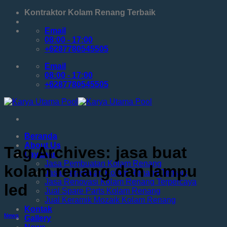
Skip
Kontraktor Kolam Renang Terbaik
to
content
Email
08:00 - 17:00
+6287780545505
Email
08:00 - 17:00
+6287780545505
Beranda
About Us
Tag Archives:
jasa buat
Layanan
Jasa Pembuatan Kolam Renang
kolam renang dan lampu
Jasa Perawatan Kolam Renang Terbaik
Jasa Renovasi Kolam Renang Terpercaya
led
Jual Spare Parts Kolam Renang
Jual Keramik Mozaik Kolam Renang
Kontak
News
Gallery