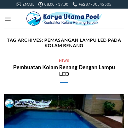
Skip
EMAIL
08:00 - 17:00
+6287780545505
to
content
TAG ARCHIVES:
PEMASANGAN LAMPU LED PADA
KOLAM RENANG
NEWS
Pembuatan Kolam Renang Dengan Lampu
LED