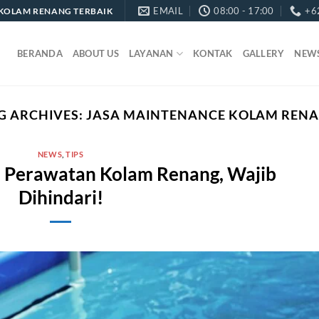
EMAIL
08:00 - 17:00
+6
KOLAM RENANG TERBAIK
BERANDA
ABOUT US
LAYANAN
KONTAK
GALLERY
NEW
G ARCHIVES:
JASA MAINTENANCE KOLAM REN
NEWS
,
TIPS
m Perawatan Kolam Renang, Wajib
Dihindari!