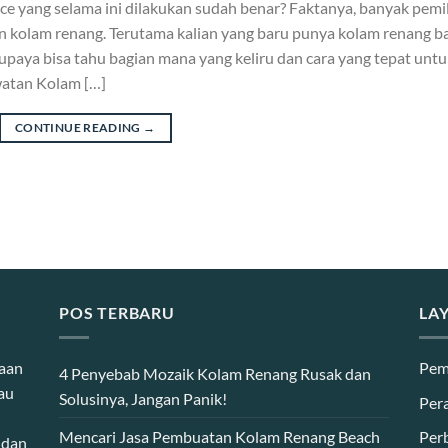
e yang selama ini dilakukan sudah benar? Faktanya, banyak pemil
kolam renang. Terutama kalian yang baru punya kolam renang ba
supaya bisa tahu bagian mana yang keliru dan cara yang tepat unt
watan Kolam […]
CONTINUE READING
→
POS TERBARU
LA
haan
Pem
4 Penyebab Mozaik Kolam Renang Rusak dan
au
Solusinya, Jangan Panik!
Per
Mencari Jasa Pembuatan Kolam Renang Beach
Per
 dan