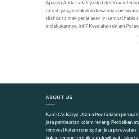
Apakah Anda sudah yakin teknik maintenanc
rumah yang melakukan kesalahan perawatan 
silahkan simak penjelasan ini sampai habis 
melakukannya. Ini 7 Kesalahan dalam Pera
ABOUT US
Kami CV. Karya Utama Pool adalah perusa
jasa pembuatan kolam renang. Perbaikan at
renovasi kolam renang dan jasa perawatan
kolam renang terbaik untuk wilayah Jakarta