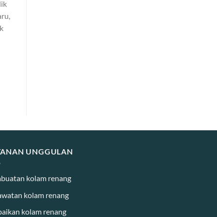
ik
ru,
uk
YANAN UNGGULAN
buatan kolam renang
awatan kolam renang
baikan kolam renang