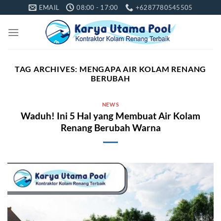
Skip
EMAIL
08:00 - 17:00
+6287780545505
to
content
TAG ARCHIVES:
MENGAPA AIR KOLAM RENANG
BERUBAH
NEWS
Waduh! Ini 5 Hal yang Membuat Air Kolam
Renang Berubah Warna