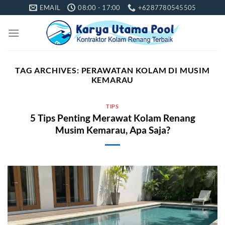
Skip
EMAIL
08:00 - 17:00
+6287780545505
to
content
TAG ARCHIVES:
PERAWATAN KOLAM DI MUSIM
KEMARAU
TIPS
5 Tips Penting Merawat Kolam Renang
Musim Kemarau, Apa Saja?